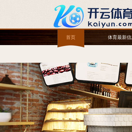
首页
体育最新信