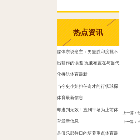
热点资讯
媒体东说念主：男篮胜印度挑不
出耕作的误差 况兼布置在与当代
化接轨体育最新
当今史小姐担任奇才的行状球探
体育最新信息
却遭判无效！直到半场为止前体
上一篇：
育最新信息
下一篇：
是俱乐部往日的培养重点体育最