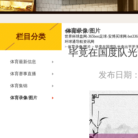
体育录像/图片
你的位置：
栏目分类
世界杯球盘网-365best足球-安博买球网-bet3
环球通导航资讯网
>
体育录像/图片
> 毕竟在国度队光拿出平平
毕竟在国度队光
体育最新信息
发布日期：20
体育赛事直播
体育集锦
体育录像/图片