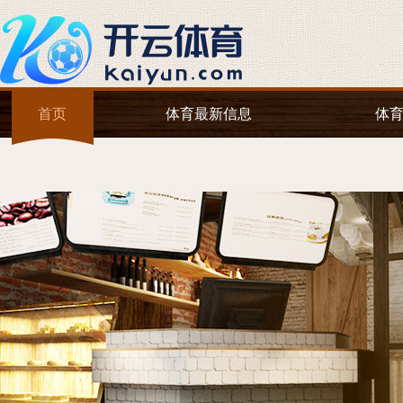
首页
体育最新信息
体