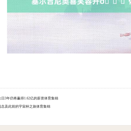
往日3年仍将赢得1.62亿的薪资体育集锦
说念及此前的宇宙杯之旅体育集锦