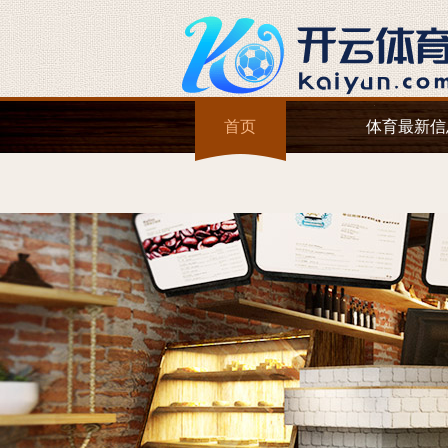
首页
体育最新信