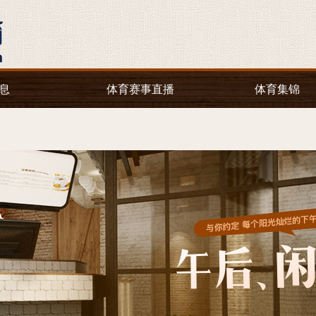
息
体育赛事直播
体育集锦