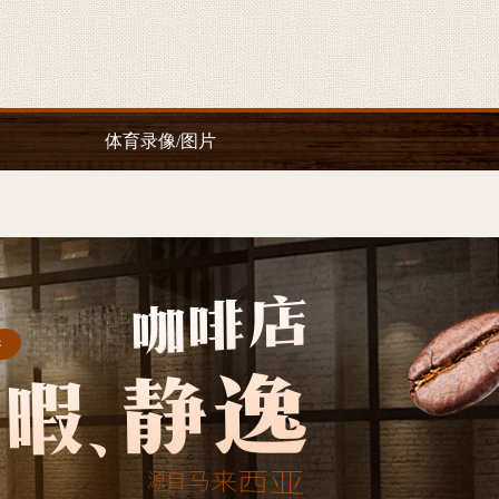
体育录像/图片